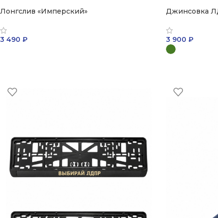
Лонгслив «Имперский»
Джинсовка Л
3 490
₽
3 900
₽