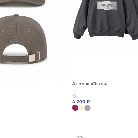
Анорак «Глаза»
4 200
₽