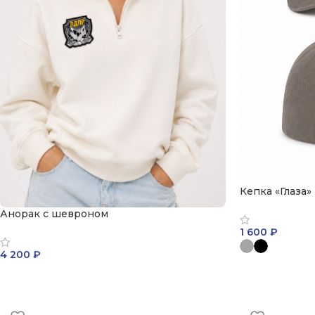
Кепка «Глаза»
Анорак с шевроном
1 600
₽
4 200
₽