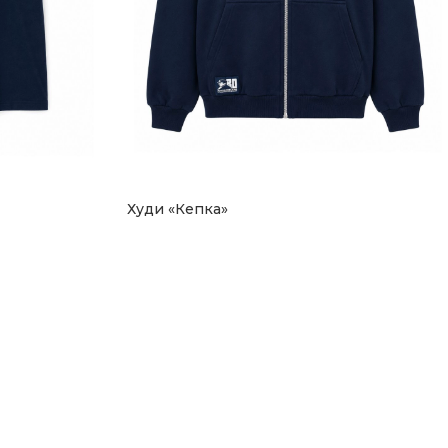
Худи «Кепка»
3 200
₽