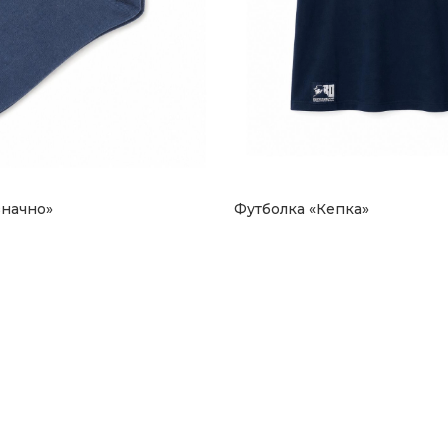
начно»
Футболка «Кепка»
1 590
₽